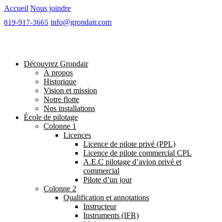
Accueil
Nous joindre
info@grondair.com
Découvrez Grondair
À propos
Historique
Vision et mission
Notre flotte
Nos installations
École de pilotage
Colonne 1
Licences
Licence de pilote privé (PPL)
Licence de pilote commercial CPL
A.E.C pilotage d’avion privé et
commercial
Pilote d’un jour
Colonne 2
Qualification et annotations
Instructeur
Instruments (IFR)