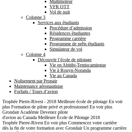
Multimoteur
VFR OTT
Vol de nuit
Colonne 3
Services aux étudiants
Procédure d’admission
Résidences étudiantes
Programme carrière
Programme de prêts étudiants
Simulateur de vol
Colonne 4
Découvrir l’école de pilotage
Vie en Abitibi-Temiscamingue
Vie à Rouyn-Noranda
Vie au Canada
Nolisement par Propair
Maintenance aéronautique
Forfaits / Tours d’avion
Trophée Pierre-Rivest - 2018
Meilleure école de pilotage
En voir
plus
Formation de pilote
privé et professionnel
En voir plus
Grondair Académie
Devenez pilote
d'avion au Canada
Meilleure École de Pilotage 2018
Trophée Pierre-Rivest
En voir plus
Commencez votre carrière
dès la fin de votre formation avec Grondair
Un programme carrière