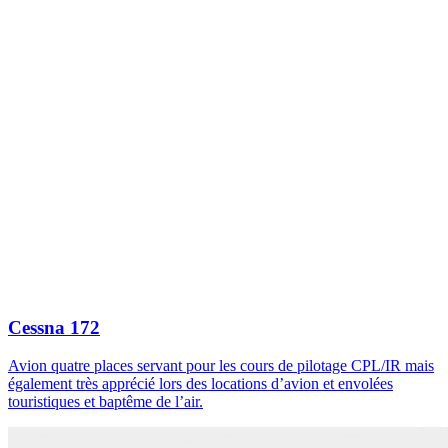
Cessna 172
Avion quatre places servant pour les cours de pilotage CPL/IR mais
également très apprécié lors des locations d’avion et envolées
touristiques et baptême de l’air.