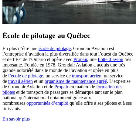
École de pilotage au Québec
En plus d’être une
école de pilotage
, Grondair Aviation
est
l’entreprise d’aviation la plus diversifiée dans tout l’ouest du Québec
et de l’Est de l’Ontario et opère avec
Propair
, une
flotte d’avion
très
imposante. Fondée en 1978, Grondair Aviation a acquis une très
grande notoriété dans le monde de l’aviation et opère en plus
de
l’école de pilotage
, un service de
transport aérien
, un service
de
travail aérien
et un
organisme de maintenance agréé
. L’expertise
de Grondair Aviation et de
Propair
en matière de
formation des
pilotes
et de transport de passagers se démarque tant sur le plan
national qu’international notamment grâce aux
nombreuses
opportunités d’emploi
qu’elle offre à ses pilotes et à ses
finissants.
En savoir plus