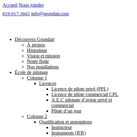
Accueil
Nous joindre
info@grondair.com
Découvrez Grondair
À propos
Historique
Vision et mission
Notre flotte
Nos installations
École de pilotage
Colonne 1
Licences
Licence de pilote privé (PPL)
Licence de pilote commercial CPL
A.E.C pilotage d’avion privé et
commercial
Pilote d’un jour
Colonne 2
Qualification et annotations
Instructeur
Instruments (IFR)